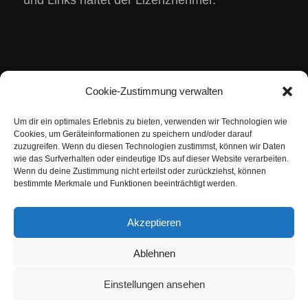
Schach SEO Score in Echtzeit
Cookie-Zustimmung verwalten
Um dir ein optimales Erlebnis zu bieten, verwenden wir Technologien wie
Cookies, um Geräteinformationen zu speichern und/oder darauf
zuzugreifen. Wenn du diesen Technologien zustimmst, können wir Daten
wie das Surfverhalten oder eindeutige IDs auf dieser Website verarbeiten.
Wenn du deine Zustimmung nicht erteilst oder zurückziehst, können
bestimmte Merkmale und Funktionen beeinträchtigt werden.
Akzeptieren
Ablehnen
Einstellungen ansehen
© Copyright -Schach.nl |
Sitemap
|
Dr. Uwe Dahlhoff FIDE Rating
Catering