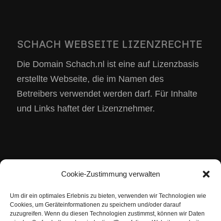
SCHACH WEBSEITE LIZENZRECHTE
Die Domain Schach.nl ist eine auf Lizenzbasis
erstellte Webseite, die im Namen des
Betreibers verwendet werden darf. Für Inhalte
und Links haftet der Lizenznehmer.
Schach SEO Score in Echtzeit
Cookie-Zustimmung verwalten
Um dir ein optimales Erlebnis zu bieten, verwenden wir Technologien wie
Cookies, um Geräteinformationen zu speichern und/oder darauf
zuzugreifen. Wenn du diesen Technologien zustimmst, können wir Daten